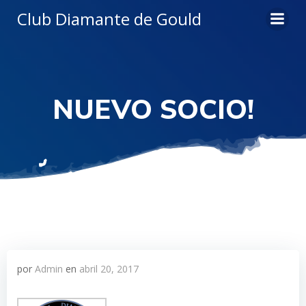
Saltar
Club Diamante de Gould
al
contenido
NUEVO SOCIO!
por
Admin
en
abril 20, 2017