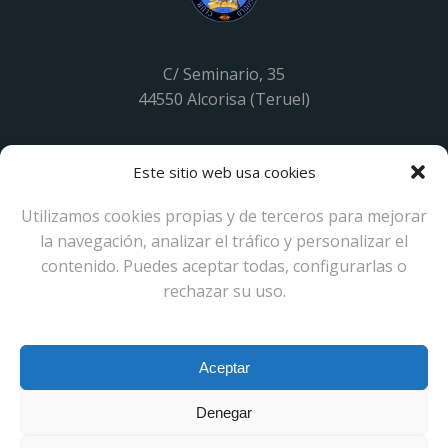
C/ Seminario, 35
44550 Alcorisa (Teruel)
Teléfono: 638121573
Este sitio web usa cookies
E-mail: clubdelgould@gmail.com
Utilizamos cookies propias y de terceros para mejorar
la navegación, analizar el tráfico y personalizar el
contenido. Puedes aceptar todas, configurarlas o
rechazar su uso.
CLUB ESPAÑOL DE CRIADORES DEL DIAMANTE
DE GOULD
Aceptar
Denegar