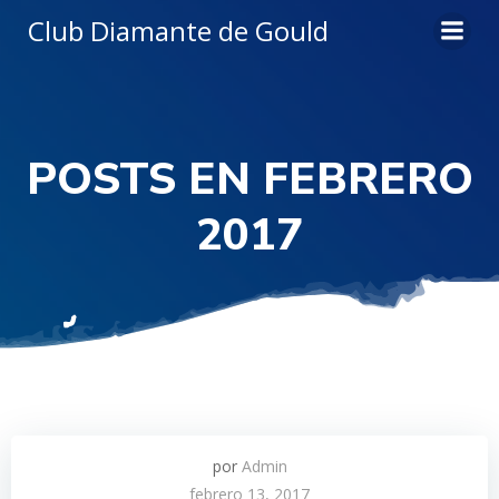
Saltar
Club Diamante de Gould
al
contenido
POSTS EN FEBRERO
2017
por
Admin
febrero 13, 2017