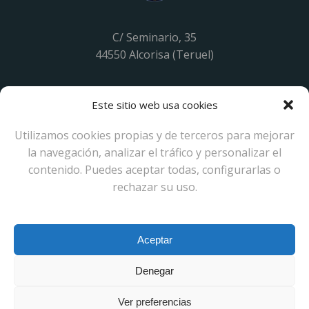
C/ Seminario, 35
44550 Alcorisa (Teruel)
Teléfono: 638121573
Este sitio web usa cookies
E-mail: clubdelgould@gmail.com
Utilizamos cookies propias y de terceros para mejorar
la navegación, analizar el tráfico y personalizar el
contenido. Puedes aceptar todas, configurarlas o
rechazar su uso.
CLUB ESPAÑOL DE CRIADORES DEL DIAMANTE
DE GOULD
Aceptar
Denegar
Ver preferencias
© 2026 Club Diamante de Gould. Created for free