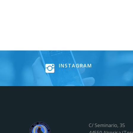
INSTAGRAM
C/ Seminario, 35
44550 Alcorisa (Ter