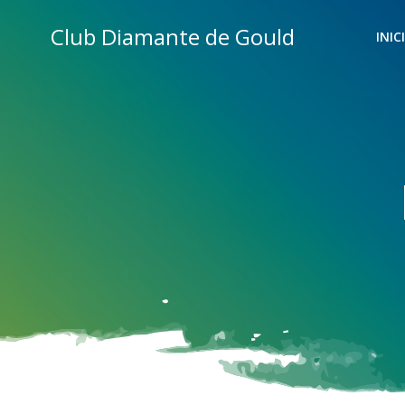
Saltar
Club Diamante de Gould
al
INIC
contenido