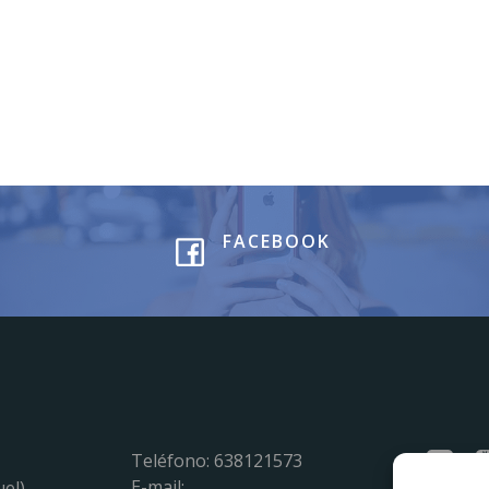
FACEBOOK
Teléfono: 638121573
E-mail:
uel)